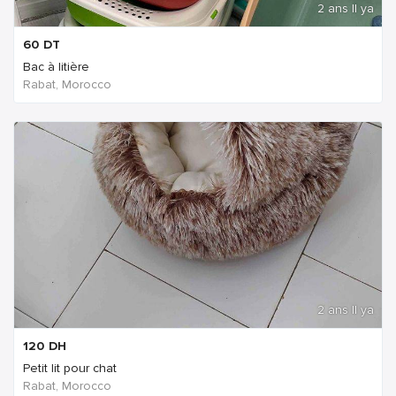
2 ans Il ya
60
DT
Bac à litière
Rabat, Morocco
2 ans Il ya
120
DH
Petit lit pour chat
Rabat, Morocco