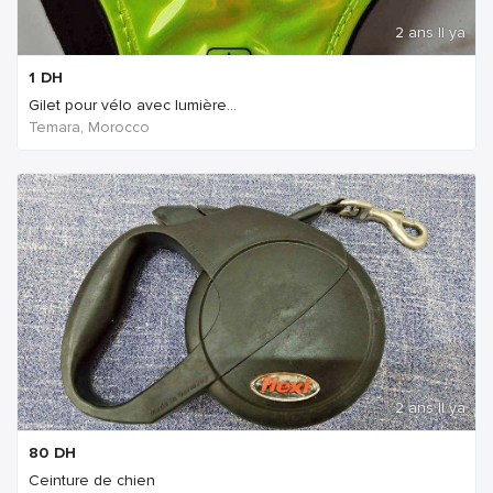
2 ans Il ya
1
DH
Gilet pour vélo avec lumière...
Temara, Morocco
2 ans Il ya
80
DH
Ceinture de chien