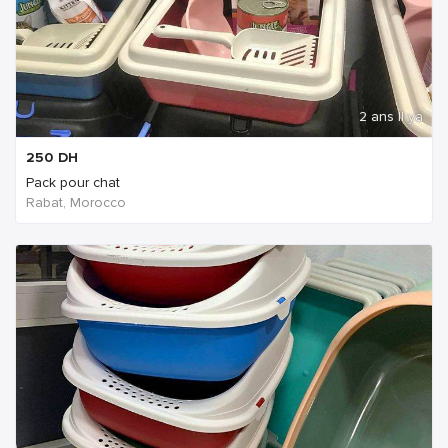
2 ans Il ya
250
DH
Pack pour chat
Rabat, Morocco