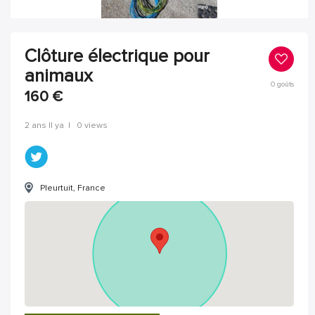
Clôture électrique pour
animaux
0
goûts
160
€
2 ans Il ya
|
0 views
Pleurtuit, France