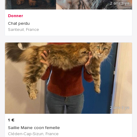
2 ans Il ya
Donner
Chat perdu
Santeuil, France
2 ans Il ya
1
€
Saillie Maine coon femelle
Cléden-Cap-Sizun, France