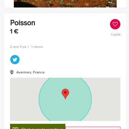
Poisson
1
€
0
goûts
2 ans Il ya
|
1 views
Avermes, France