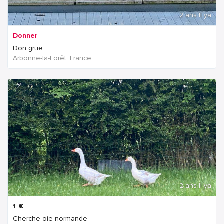
2 ans Il ya
Donner
Don grue
Arbonne-la-Forêt, France
2 ans Il ya
1
€
Cherche oie normande