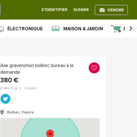
S'IDENTIFIER
SIGNER
VENDRE
›
ÉLECTRONIQUE
MAISON & JARDIN
ÉQUI
Axe gravenchon bolbec bureau à la
demande
380
€
2 ans Il ya
|
0 vues
Bolbec, France