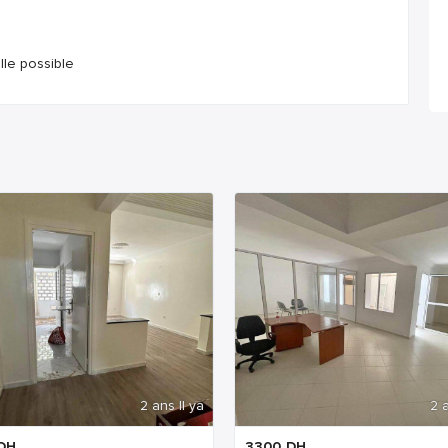
lle possible
2 ans Il ya
2 a
DH
3300
DH