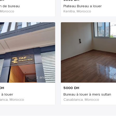
on de bureau
Plateau Bureau a louer
 Morocco
Kenitra, Morocco
2 ans Il ya
2 a
DH
5000
DH
 à louer
Bureau à louer à mers sultan
anca, Morocco
Casablanca, Morocco