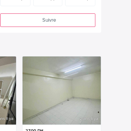
Suivre
ns Il ya
2 ans Il ya
2700
DH