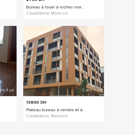
Bureau à louer à roches noir...
Casablanca, Morocco
ns Il ya
2 ans Il ya
13800
DH
Plateau bureau à vendre et à...
Casablanca, Morocco