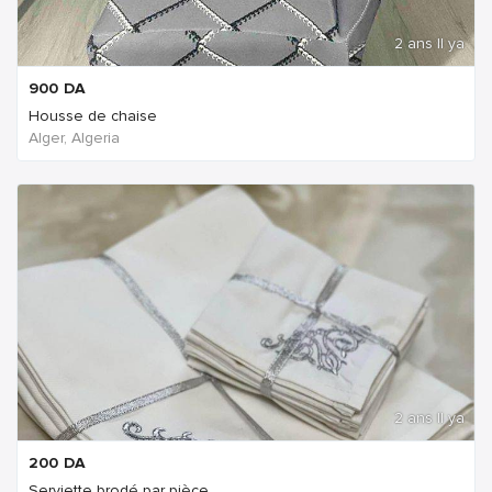
2 ans Il ya
900
DA
Housse de chaise
Alger, Algeria
2 ans Il ya
200
DA
Serviette brodé par pièce