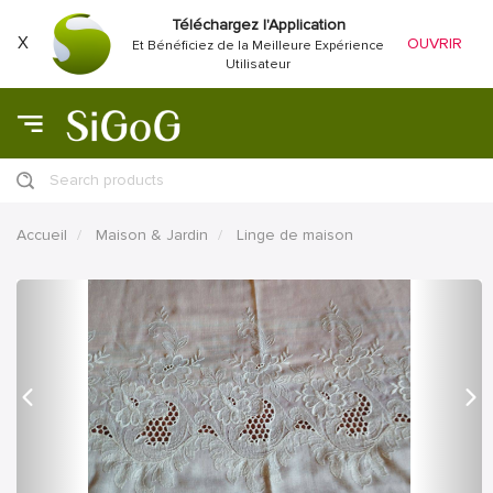
Téléchargez l'Application
X
OUVRIR
Et Bénéficiez de la Meilleure Expérience
Utilisateur
Search products
Accueil
Maison & Jardin
Linge de maison
précédent
Proc