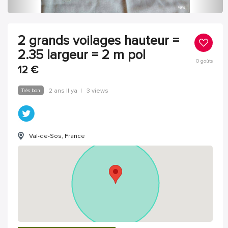
2 grands voilages hauteur =
2.35 largeur = 2 m pol
0
goûts
12
€
Très bon
2 ans Il ya
|
3 views
Val-de-Sos, France