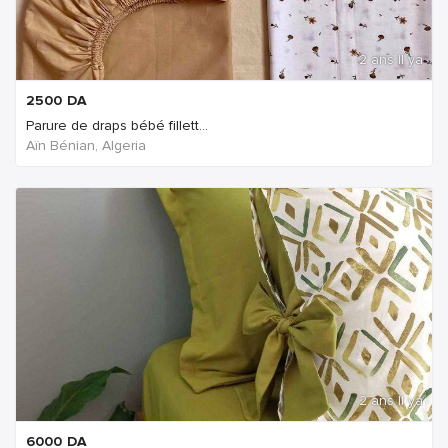
2 ans Il ya
2500
DA
Parure de draps bébé fillett...
Aïn Bénian, Algeria
2 ans Il ya
6000
DA