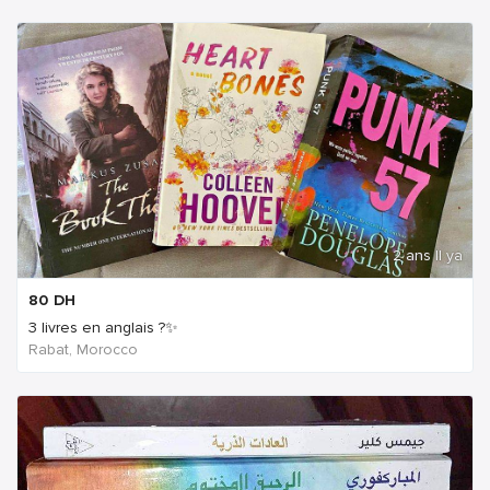
2 ans Il ya
80
DH
3 livres en anglais ?✨
Rabat, Morocco