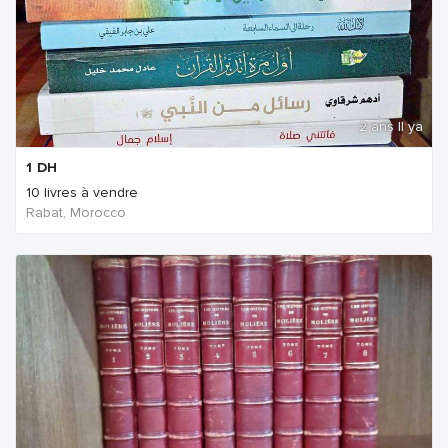
2 ans Il ya
1
DH
10 livres à vendre
Rabat, Morocco