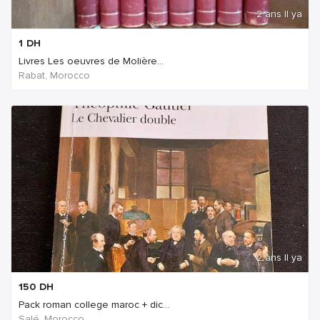
2 ans Il ya
1
DH
Livres Les oeuvres de Molière...
Rabat, Morocco
2 ans Il ya
150
DH
Pack roman college maroc + dic...
Salé, Morocco