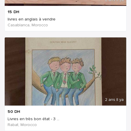
15
DH
livres en anglais à vendre
Casablanca, Morocco
2 ans Il ya
50
DH
Livres en très bon état - 3 ...
Rabat, Morocco