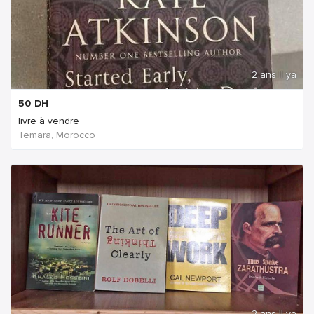
2 ans Il ya
50
DH
livre à vendre
Temara, Morocco
2 ans Il ya