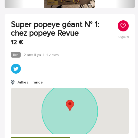
Super popeye géant N° 1:
chez popeye Revue
0
goûts
12
€
Bon
2 ans Il ya
|
1 views
Aiffres, France