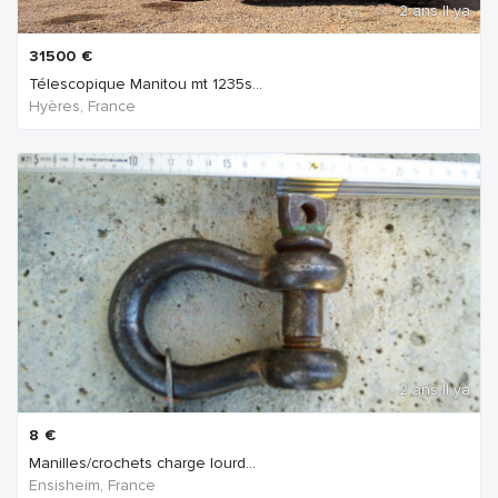
2 ans Il ya
31500
€
Télescopique Manitou mt 1235s...
Hyères, France
2 ans Il ya
8
€
Manilles/crochets charge lourd...
Ensisheim, France