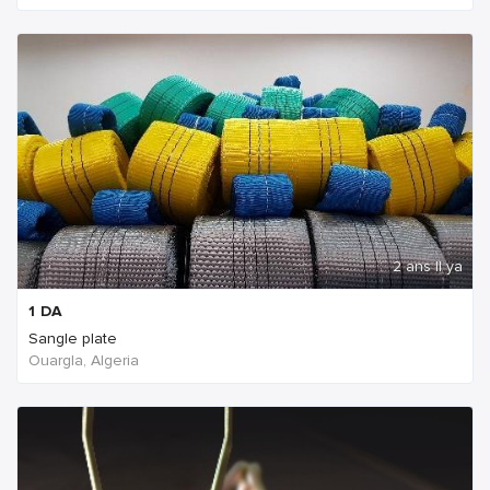
2 ans Il ya
1
DA
Sangle plate
Ouargla, Algeria