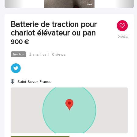
Batterie de traction pour
chariot élévateur ou pan
0
goûts
900
€
Très bon
2 ans Il ya
|
0 views
Saint-Sever, France