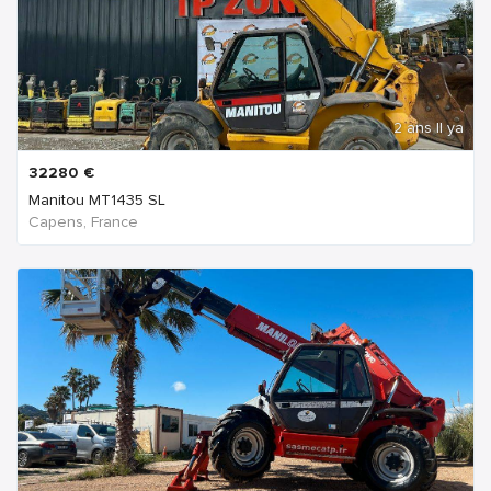
2 ans Il ya
32280
€
Manitou MT1435 SL
Capens, France