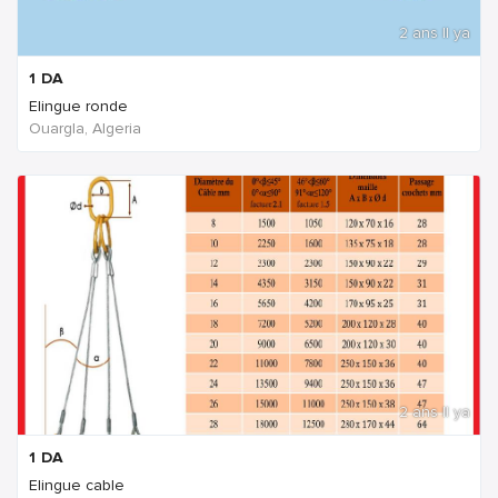
2 ans Il ya
1
DA
Elingue ronde
Ouargla, Algeria
2 ans Il ya
1
DA
Elingue cable