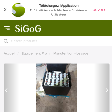
Téléchargez l'Application
X
OUVRIR
Et Bénéficiez de la Meilleure Expérience
Utilisateur
Search products
Accueil
Équipement Pro
Manutention - Levage
précédent
Proc