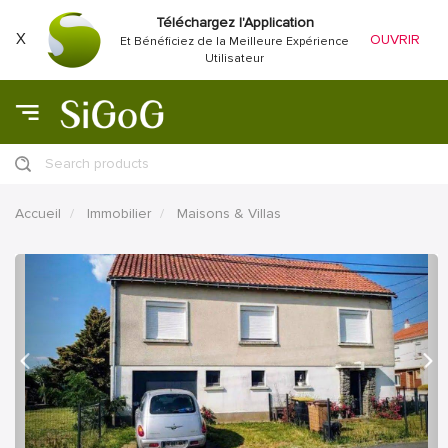
Téléchargez l'Application
X
OUVRIR
Et Bénéficiez de la Meilleure Expérience
Utilisateur
Search products
Accueil
Immobilier
Maisons & Villas
précédent
Proc