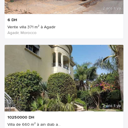
2 ans Il ya
6
DH
Vente villa 371 m² à Agadir
Agadir, Morocco
2 ans Il ya
10250000
DH
Villa de 660 m² à ain diab a...