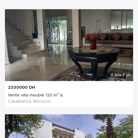
2 ans Il ya
2330000
DH
Vente villa meublé 120 m² à...
Casablanca, Morocco