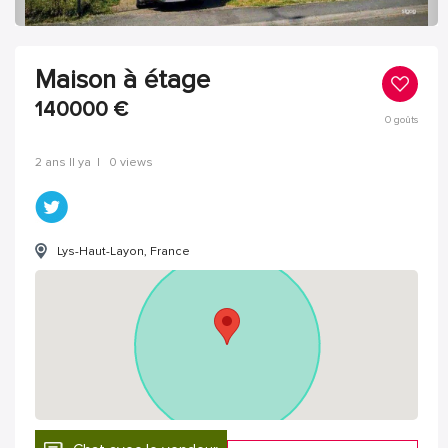
Maison à étage
140000
€
0
goûts
2 ans Il ya
|
0 views
Lys-Haut-Layon, France