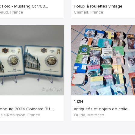
 Ford - Mustang Gt 1/60...
Pollux à roulettes vintage
Gaud, France
Clamart, France
2 ans Il ya
2 a
1
DH
mbourg 2024 Coincard BU ...
antiquités et objets de colle...
ssis-Robinson, France
Oujda, Morocco