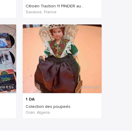
Citroën Traction 11 PINDER au...
Savasse, France
ns Il ya
2 ans Il ya
1
DA
Colection des poupeés
Oran, Algeria