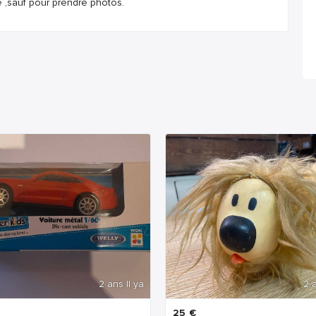
e ,sauf pour prendre photos.
2 ans Il ya
2 a
25
€