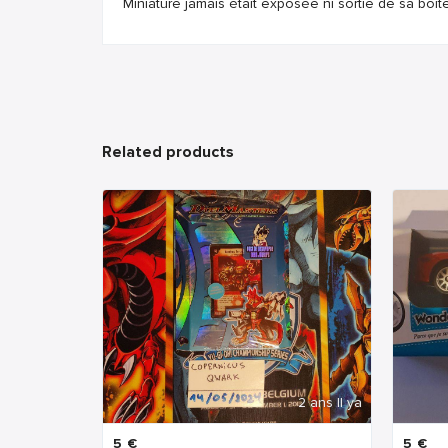
Miniature jamais était exposée ni sortie de sa boit
Related products
2 ans Il ya
5
€
5
€