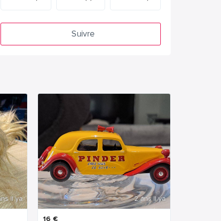
Suivre
ns Il ya
2 ans Il ya
16
€