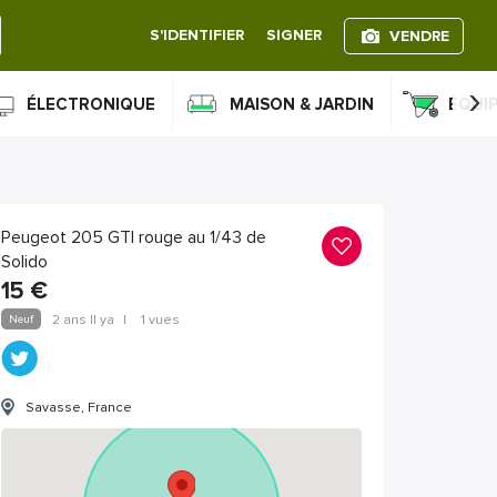
S'IDENTIFIER
SIGNER
VENDRE
›
ÉLECTRONIQUE
MAISON & JARDIN
ÉQUI
Peugeot 205 GTI rouge au 1/43 de
Solido
15
€
Neuf
2 ans Il ya
|
1 vues
Savasse, France