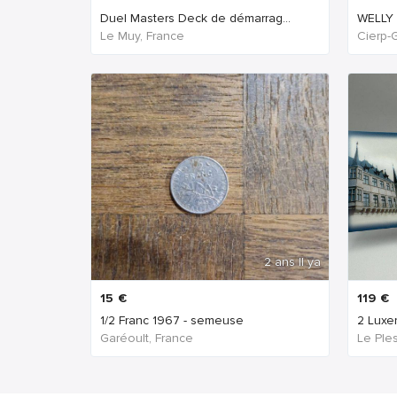
Duel Masters Deck de démarrag...
WELLY :
Le Muy, France
Cierp-
2 ans Il ya
15
€
119
€
1/2 Franc 1967 - semeuse
2 Luxe
Garéoult, France
Le Ple