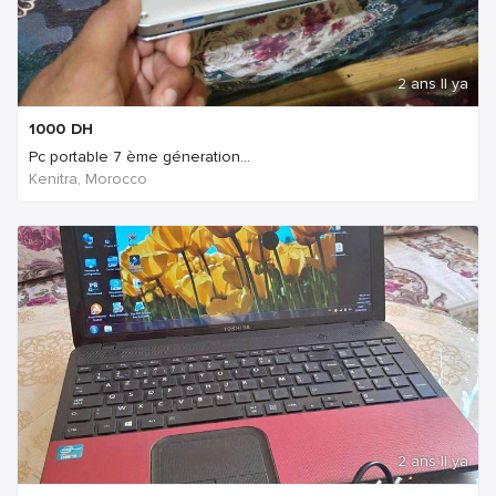
2 ans Il ya
1000
DH
Pc portable 7 ème géneration...
Kenitra, Morocco
2 ans Il ya