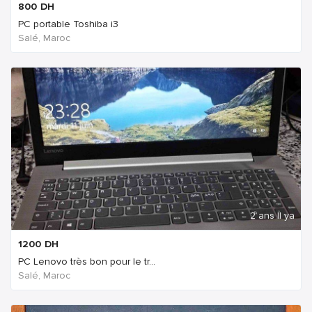
800
DH
PC portable Toshiba i3
Salé, Maroc
2 ans Il ya
1200
DH
PC Lenovo très bon pour le tr...
Salé, Maroc