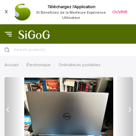
Téléchargez l'Application
X
OUVRIR
Et Bénéficiez de la Meilleure Expérience
Utilisateur
Search products
Accueil
Électronique
Ordinateurs portables
précédent
Proc