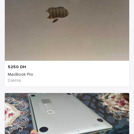
2 ans Il ya
5250
DH
MacBook Pro
Dakhla