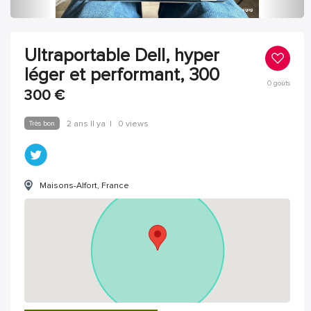
Ultraportable Dell, hyper
léger et performant, 300
0
goûts
300
€
Très bon
2 ans Il ya
|
0 views
Maisons-Alfort, France