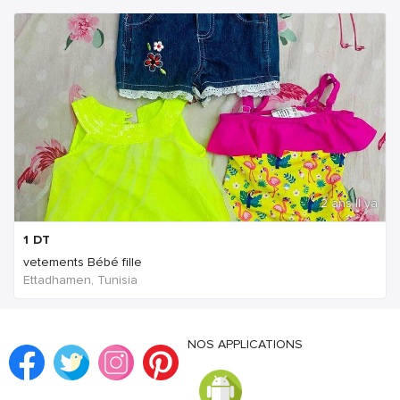
2 ans Il ya
1
DT
vetements Bébé fille
Ettadhamen, Tunisia
NOS APPLICATIONS