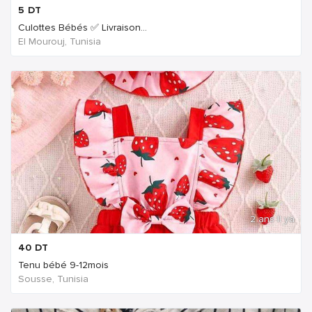
5
DT
Culottes Bébés ✅ Livraison...
El Mourouj, Tunisia
2 ans Il ya
40
DT
Tenu bébé 9-12mois
Sousse, Tunisia