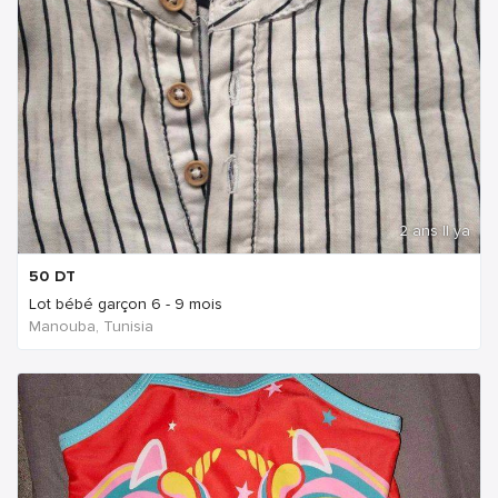
2 ans Il ya
50
DT
Lot bébé garçon 6 - 9 mois
Manouba, Tunisia