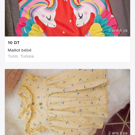
2 ans Il ya
10
DT
Maillot bébé
Tunis, Tunisia
2 ans Il ya