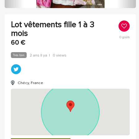
Lot vêtements fille 1 à 3
mois
0
goûts
60
€
Très bon
2 ans Il ya
|
0 views
Chécy, France