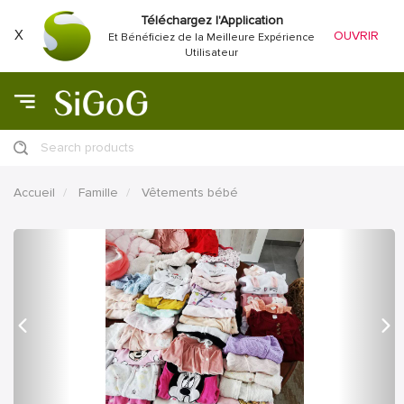
Téléchargez l'Application
X
OUVRIR
Et Bénéficiez de la Meilleure Expérience
Utilisateur
Search products
Accueil
Famille
Vêtements bébé
précédent
Proc