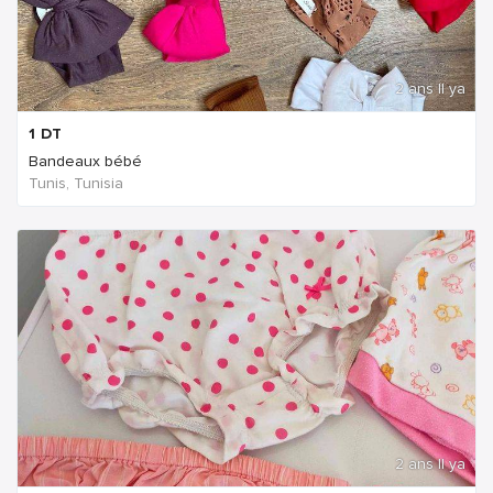
2 ans Il ya
1
DT
Bandeaux bébé
Tunis, Tunisia
2 ans Il ya