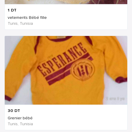
1
DT
vetements Bébé fille
Tunis, Tunisia
2 ans Il ya
30
DT
Grenier bébé
Tunis, Tunisia