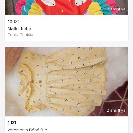
2 ans Il ya
10
DT
Maillot bébé
Tunis, Tunisia
2 ans Il ya
1
DT
vetements Bébé fille