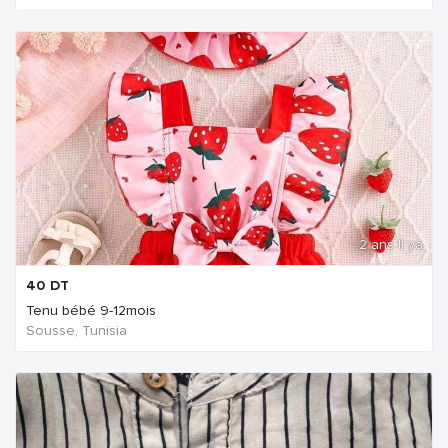
2 ans Il ya
40
DT
Tenu bébé 9-12mois
Sousse, Tunisia