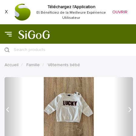
Téléchargez l'Application
X
OUVRIR
Et Bénéficiez de la Meilleure Expérience
Utilisateur
Search products
Accueil
Famille
Vêtements bébé
précédent
Proc