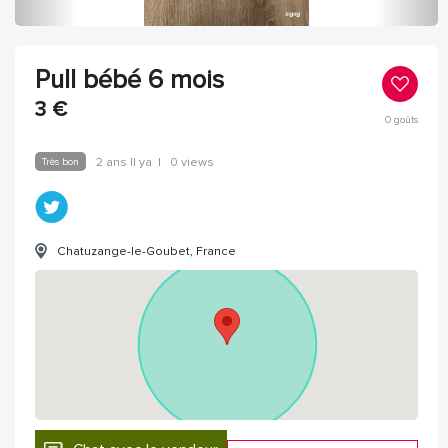
Pull bébé 6 mois
3
€
0
goûts
Très bon
2 ans Il ya
|
0 views
Chatuzange-le-Goubet, France