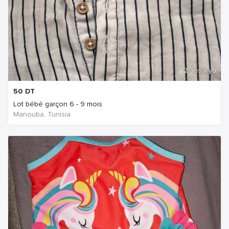
2 ans Il ya
50
DT
Lot bébé garçon 6 - 9 mois
Manouba, Tunisia