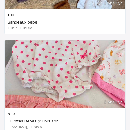
2 ans Il ya
1
DT
Bandeaux bébé
Tunis, Tunisia
2 ans Il ya
5
DT
Culottes Bébés ✅ Livraison...
El Mourouj, Tunisia