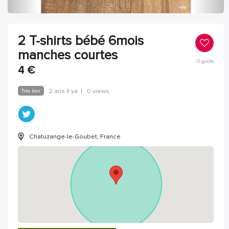
2 T-shirts bébé 6mois
manches courtes
0
goûts
4
€
Très bon
2 ans Il ya
|
0 views
Chatuzange-le-Goubet, France