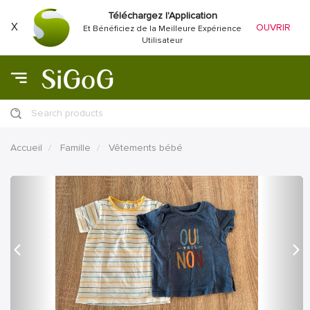
Téléchargez l'Application
X
OUVRIR
Et Bénéficiez de la Meilleure Expérience
Utilisateur
Search products
Accueil
Famille
Vêtements bébé
précédent
Proc