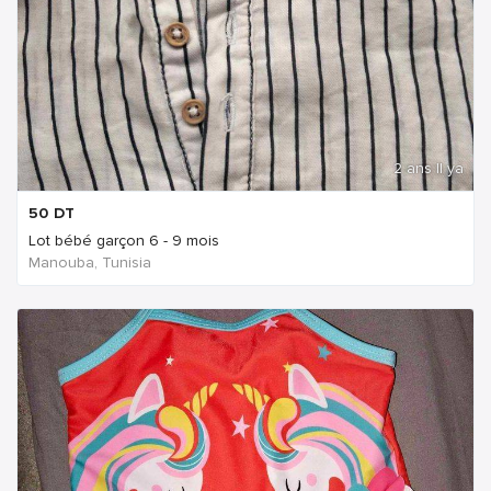
2 ans Il ya
50
DT
Lot bébé garçon 6 - 9 mois
Manouba, Tunisia