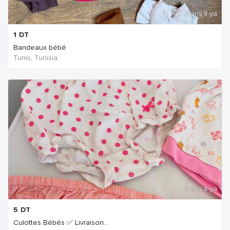
2 ans Il ya
1
DT
Bandeaux bébé
Tunis, Tunisia
2 ans Il ya
5
DT
Culottes Bébés ✅ Livraison...