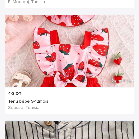
El Mourouj, Tunisia
2 ans Il ya
40
DT
Tenu bébé 9-12mois
Sousse, Tunisia