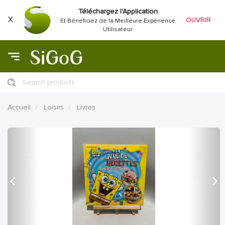
Téléchargez l'Application
X
OUVRIR
Et Bénéficiez de la Meilleure Expérience
Utilisateur
Search products
Accueil
Loisirs
Livres
précédent
Proc