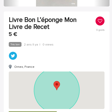
Livre Bon L’éponge Mon
Livre de Recet
0
goûts
5
€
Très bon
2 ans Il ya
|
0 views
Ornex, France