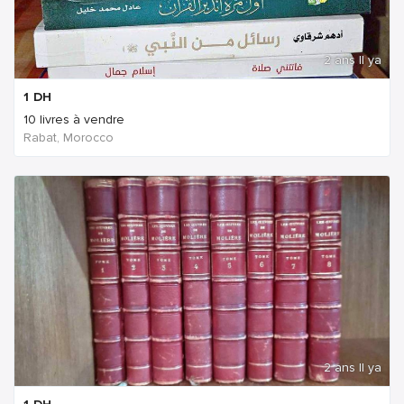
2 ans Il ya
1
DH
10 livres à vendre
Rabat, Morocco
2 ans Il ya