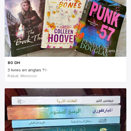
2 ans Il ya
80
DH
3 livres en anglais ?✨
Rabat, Morocco