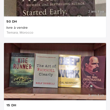
2 ans Il ya
50
DH
livre à vendre
Temara, Morocco
2 ans Il ya
15
DH