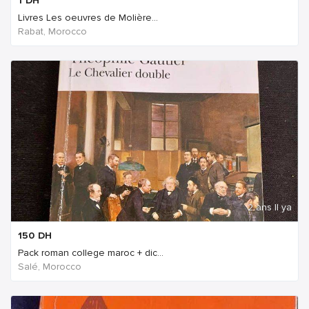
1
DH
Livres Les oeuvres de Molière...
Rabat, Morocco
2 ans Il ya
150
DH
Pack roman college maroc + dic...
Salé, Morocco