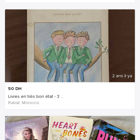
2 ans Il ya
50
DH
Livres en très bon état - 3 ...
Rabat, Morocco