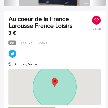
Au coeur de la France
Larousse France Loisirs
0
goûts
3
€
Bon
2 ans Il ya
|
0 views
Limoges, France