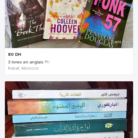
2 ans Il ya
80
DH
3 livres en anglais ?✨
Rabat, Morocco