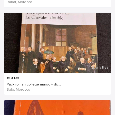
Rabat, Morocco
2 ans Il ya
150
DH
Pack roman college maroc + dic...
Salé, Morocco