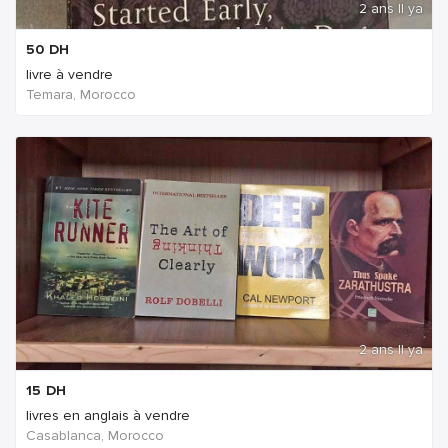
2 ans Il ya
50
DH
livre à vendre
Temara, Morocco
2 ans Il ya
15
DH
livres en anglais à vendre
Casablanca, Morocco