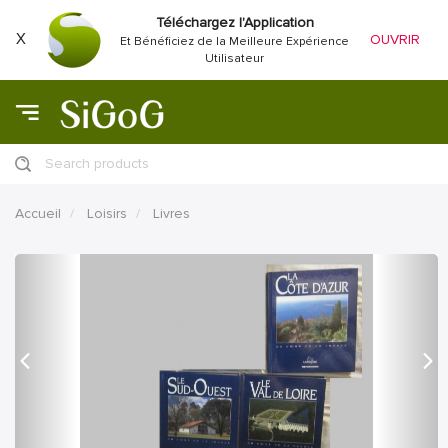
Téléchargez l'Application
X
OUVRIR
Et Bénéficiez de la Meilleure Expérience
Utilisateur
Search products
Accueil
Loisirs
Livres
précédent
Proc