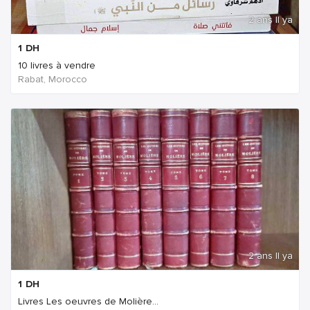
2 ans Il ya
1
DH
10 livres à vendre
Rabat, Morocco
2 ans Il ya
1
DH
Livres Les oeuvres de Molière...