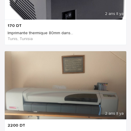
2 ans Il ya
170
DT
Imprimante thermique 80mm dans...
Tunis, Tunisia
2 ans Il ya
2200
DT