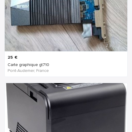
2 ans Il ya
25
€
Carte graphique gt710
Pont-Audemer, France