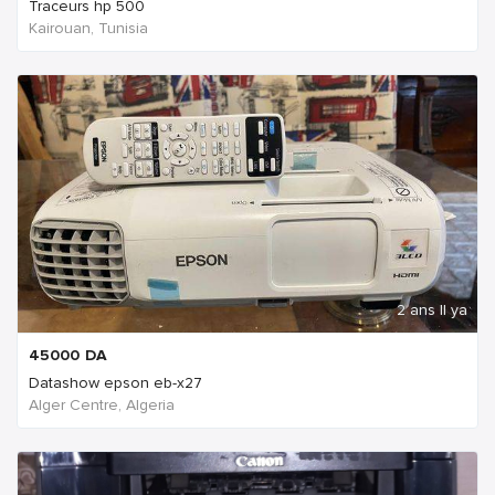
Traceurs hp 500
Kairouan, Tunisia
2 ans Il ya
45000
DA
Datashow epson eb-x27
Alger Centre, Algeria