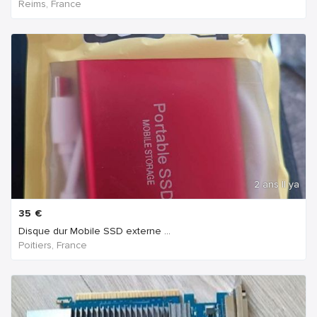
Reims, France
2 ans Il ya
35
€
Disque dur Mobile SSD externe ...
Poitiers, France