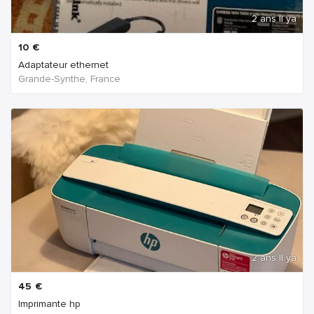
2 ans Il ya
10
€
Adaptateur ethernet
Grande-Synthe, France
2 ans Il ya
45
€
Imprimante hp