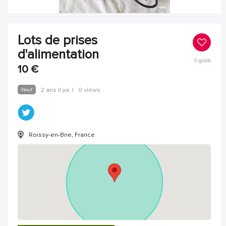
Lots de prises
d'alimentation
0
goûts
10
€
Neuf
2 ans Il ya
|
0 views
Roissy-en-Brie, France