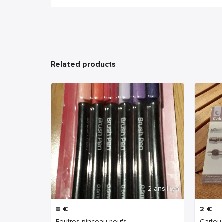
Related products
2 ans Il ya
8
€
2
€
Feutres-pinceau neufs
Carto