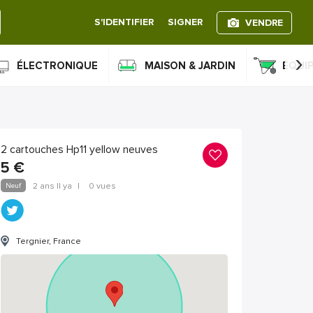
S'IDENTIFIER
SIGNER
VENDRE
›
ÉLECTRONIQUE
MAISON & JARDIN
ÉQUI
2 cartouches Hp11 yellow neuves
5
€
Neuf
2 ans Il ya
|
0 vues
Tergnier, France