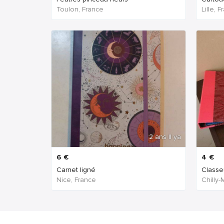
Toulon, France
Lille, 
2 ans Il ya
6
€
4
€
Carnet ligné
Classeu
Nice, France
Chilly-