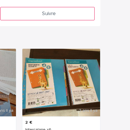
Suivre
ns Il ya
2 ans Il ya
2
€
Intercalaire ×6