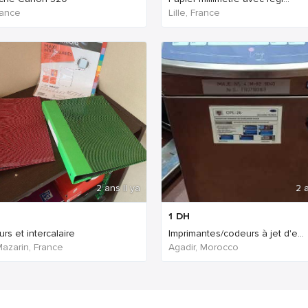
France
Lille, France
2 ans Il ya
2 a
1
DH
rs et intercalaire
Imprimantes/codeurs à jet d'e...
Mazarin, France
Agadir, Morocco