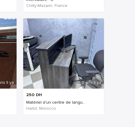
Chilly-Mazarin, France
ns Il ya
2 ans Il ya
250
DH
Matériel d'un centre de langu...
Harbil, Morocco