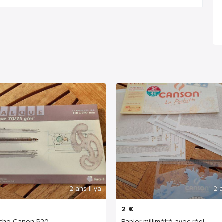
2 ans Il ya
2 a
2
€
uche Canon 520
Papier millimétré avec régl...