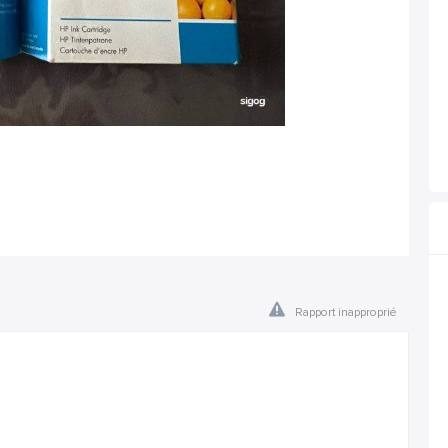
Rapport inapproprié