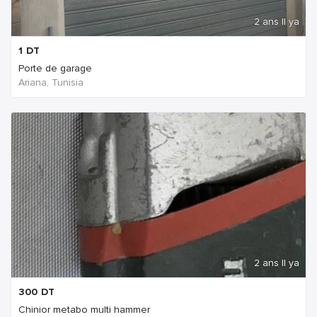
2 ans Il ya
1
DT
Porte de garage
Ariana, Tunisia
2 ans Il ya
300
DT
Chinior metabo multi hammer