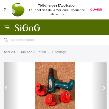
Téléchargez l'Application
X
OUVRIR
Et Bénéficiez de la Meilleure Expérience
Utilisateur
Search products
Accueil
Maison & Jardin
Bricolage
précédent
Proc