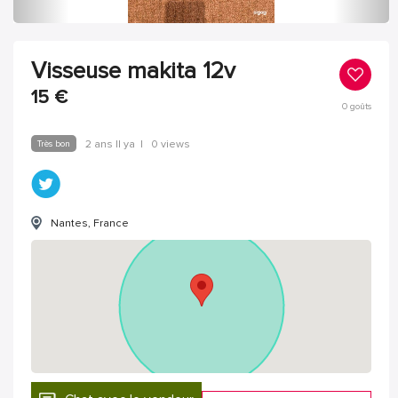
Visseuse makita 12v
15
€
0
goûts
Très bon
2 ans Il ya
|
0 views
Nantes, France