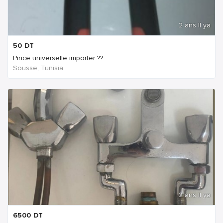
2 ans Il ya
50
DT
Pince universelle importer ??
Sousse, Tunisia
2 ans Il ya
6500
DT