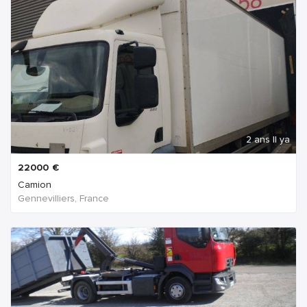
2 ans Il ya
22000
€
Camion
Gennevilliers, France