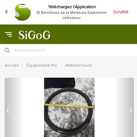
Téléchargez l'Application
X
OUVRIR
Et Bénéficiez de la Meilleure Expérience
Utilisateur
Search products
Accueil
Équipement Pro
Matériel lourd
précédent
Proc