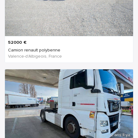
2 ans Il ya
52000
€
Camion renault polybenne
Valence-d'Albigeois, France
2 ans Il ya