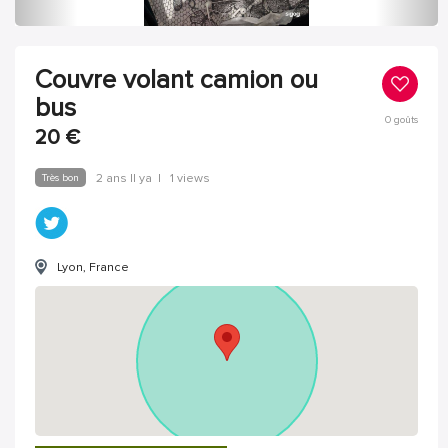
Couvre volant camion ou
bus
0
goûts
20
€
Très bon
2 ans Il ya
|
1 views
Lyon, France