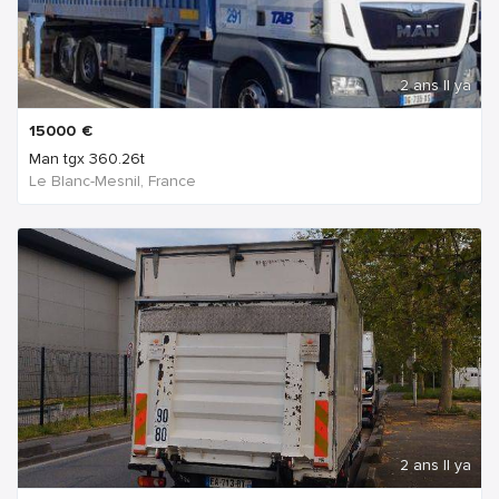
2 ans Il ya
15000
€
Man tgx 360.26t
Le Blanc-Mesnil, France
2 ans Il ya