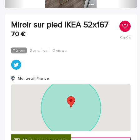
Miroir sur pied IKEA 52x167
70
€
0
goûts
Très bon
2 ans Il ya
|
2 views
Montreuil, France