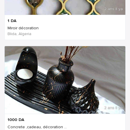
2 ans Il ya
1
DA
Miroir décoration
Blida, Algeria
2 ans Il ya
1000
DA
Concrete ,cadeau, décoration ...