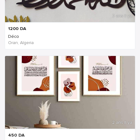
2 ans Il ya
1200
DA
Déco
Oran, Algeria
2 ans Il ya
450
DA