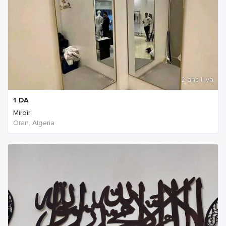
2 ans Il ya
1
DA
Miroir
Oran, Algeria