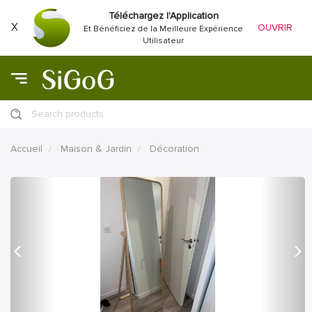
Téléchargez l'Application
X
OUVRIR
Et Bénéficiez de la Meilleure Expérience
Utilisateur
Search products
Accueil
Maison & Jardin
Décoration
précédent
Proc