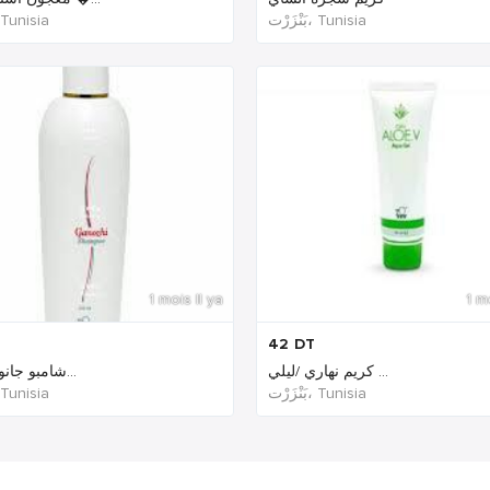
بَنْزَرْت‎، Tunisia
بَنْزَ‎، Tunisia
1 mois Il ya
1 m
42
DT
كريم نهاري /ليلي ...
شامبو جانوزي الط...
بَنْزَرْت‎، Tunisia
بَنْزَ‎، Tunisia