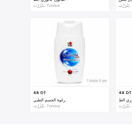
رْت
بَنْزَرْت‎، Tunisia
1 mois Il ya
48
DT
48
DT
رغوة الجسم الطبي...
رْت
بَنْزَرْت‎، Tunisia