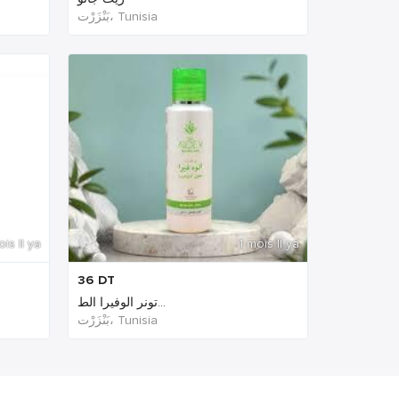
بَنْزَرْت‎، Tunisia
ois Il ya
1 mois Il ya
36
DT
تونر الوفيرا الط...
بَنْزَرْت‎، Tunisia