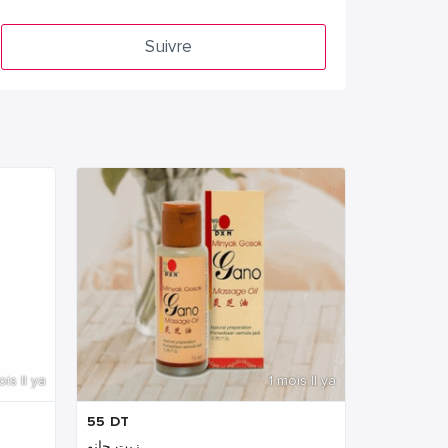
Suivre
ois Il ya
1 mois Il ya
55
DT
زيت جانو