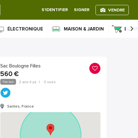
S'IDENTIFIER
SIGNER
VENDRE
›
ÉLECTRONIQUE
MAISON & JARDIN
ÉQUI
Sac Boulogne Filles
560
€
Très bon
2 ans Il ya
|
0 vues
Santes, France