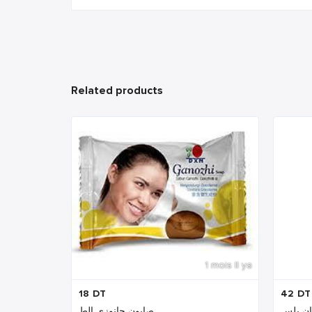
Related products
1 mois Il ya
18
DT
42
DT
صابون جانوزي الط...