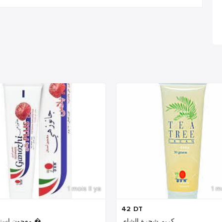
1 mois Il ya
1 m
42
DT
كريم شجرة الشاي
معجون اسنان بلس �...