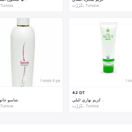
بَنْزَرْت‎، Tunisia
بَنْزَ‎، Tunisia
1 mois Il ya
1 m
42
DT
كريم نهاري /ليلي ...
شامبو جانوزي الط...
بَنْزَرْت‎، Tunisia
بَنْزَ‎، Tunisia