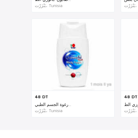
رْت
بَنْزَرْت‎، Tunisia
1 mois Il ya
48
DT
48
DT
رغوة الجسم الطبي...
رْت
بَنْزَرْت‎، Tunisia