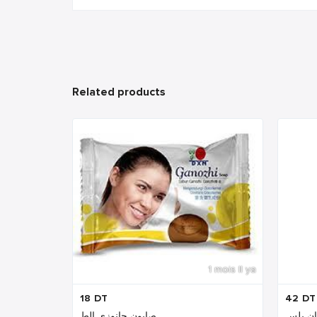
Related products
1 mois Il ya
18
DT
42
DT
صابون جانوزي الط...