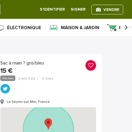
S'IDENTIFIER
SIGNER
VENDRE
›
ÉLECTRONIQUE
MAISON & JARDIN
ÉQUI
Sac à main ? gris/bleu
15
€
Très bon
2 ans Il ya
|
0 vues
La Seyne-sur-Mer, France