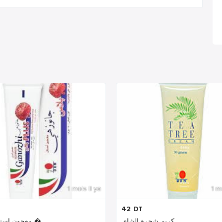
1 mois Il ya
1 m
42
DT
كريم شجرة الشاي
معجون اسنان بلس �...