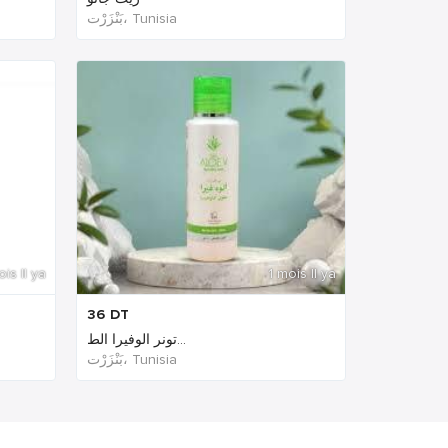
بَنْزَرْت‎، Tunisia
ois Il ya
1 mois Il ya
36
DT
تونر الوفيرا الط...
بَنْزَرْت‎، Tunisia