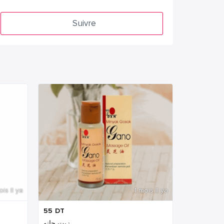
Suivre
ois Il ya
1 mois Il ya
55
DT
زيت جانو