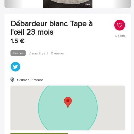
Débardeur blanc Tape à
l'œil 23 mois
0
goûts
1.5
€
Très bon
2 ans Il ya
|
0 views
Gruson, France