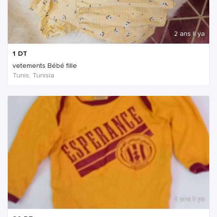
2 ans Il ya
1
DT
vetements Bébé fille
Tunis, Tunisia
2 ans Il ya