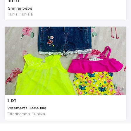
30
DT
Grenier bébé
Tunis, Tunisia
2 ans Il ya
1
DT
vetements Bébé fille
Ettadhamen, Tunisia