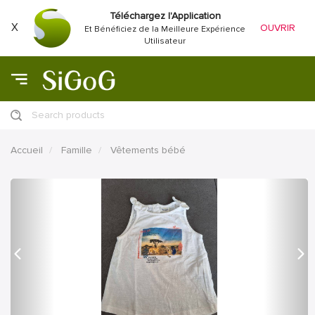
Téléchargez l'Application
X
OUVRIR
Et Bénéficiez de la Meilleure Expérience
Utilisateur
Search products
Accueil
Famille
Vêtements bébé
précédent
Proc