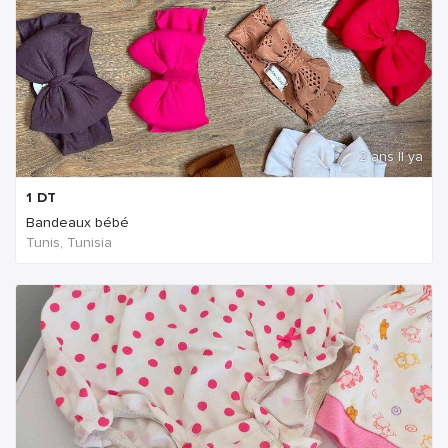
2 ans Il ya
1
DT
Bandeaux bébé
Tunis, Tunisia