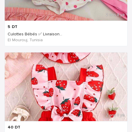
2 ans Il ya
5
DT
Culottes Bébés ✅ Livraison...
El Mourouj, Tunisia
2 ans Il ya
40
DT