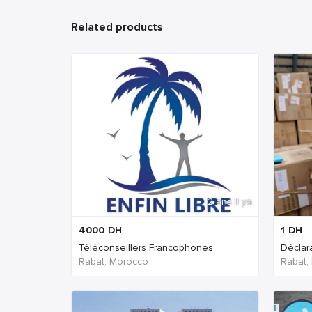
Related products
2 ans Il ya
4000
DH
1
DH
Téléconseillers Francophones
Déclar
Rabat, Morocco
Rabat,