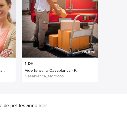
ns Il ya
2 ans Il ya
1
DH
...
Aide livreur à Casablanca - P...
Casablanca, Morocco
ite de petites annonces