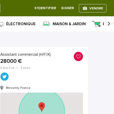
S'IDENTIFIER
SIGNER
VENDRE
›
ÉLECTRONIQUE
MAISON & JARDIN
ÉQUI
Assistant commercial (H/F/X)
28000
€
2 ans Il ya
|
2 vues
Messimy, France