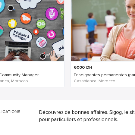
2 ans Il ya
2 a
6000
DH
 Community Manager
Enseignantes permanentes (para
anca, Morocco
Casablanca, Morocco
LICATIONS
Découvrez de bonnes affaires. Sigog, le s
pour particuliers et professionnels.