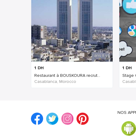
2 ans Il ya
1
DH
1
DH
Restaurant à BOUSKOURA recrut...
Stage
Casablanca, Morocco
Casabl
NOS APP