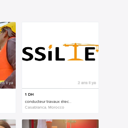
ns Il ya
2 ans Il ya
1
DH
conducteur travaux élec...
Casablanca, Morocco