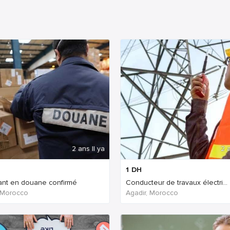
2 ans Il ya
2 a
1
DH
ant en douane confirmé
Conducteur de travaux électri...
 Morocco
Agadir, Morocco