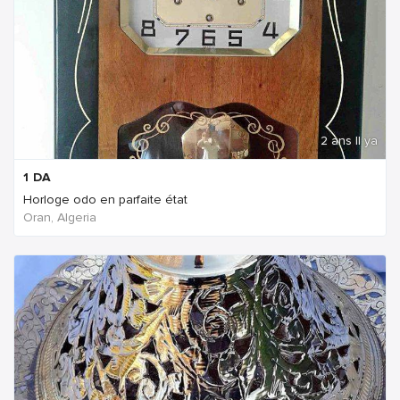
2 ans Il ya
1
DA
Horloge odo en parfaite état
Oran, Algeria