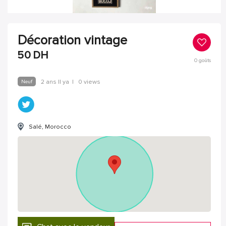
Décoration vintage
50
DH
0
goûts
Neuf
2 ans Il ya
|
0 views
Salé, Morocco