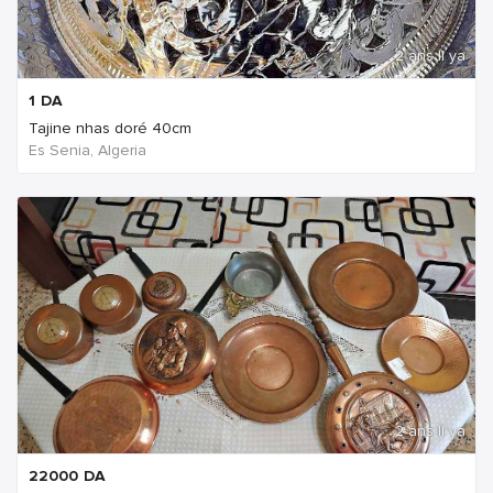
2 ans Il ya
1
DA
Tajine nhas doré 40cm
Es Senia, Algeria
2 ans Il ya
22000
DA