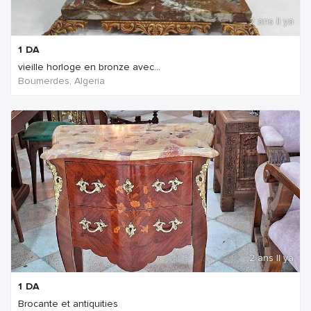
2 ans Il ya
1
DA
vieille horloge en bronze avec...
Boumerdes, Algeria
2 ans Il ya
1
DA
Brocante et antiquities